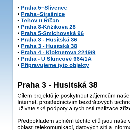
•
Praha 5−Slivenec
•
Praha−Strašnice
•
Tehov u Říčan
•
Praha 8-Křižíkova 28
•
Praha 5-Smíchovská 96
•
Praha 3 - Husitská 36
•
Praha 3 - Husitská 38
•
Praha 4 - Kloknerova 2249/9
•
Praha - U Sluncové 664/1A
•
Připravujeme tyto objekty
Praha 3 - Husitská 38
Cílem projektů je poskytnout zájemcům naše slu
Internet, prostřednictvím bezdrátových technolo
uživatelské podpory a rychlosti realizace zříze
Předpokladem splnění těchto cílů jsou naše ví
oblasti telekomunikací, datových sítí a inform